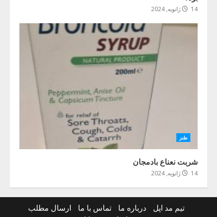
14 ژانویه, 2024
طنز
شربت نعناع بادمجان
14 ژانویه, 2024
تیم مد اپل
درباره ما
تماس با ما
ارسال مطلب