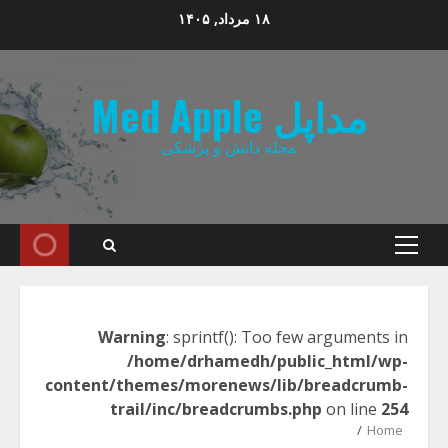
Ski
۱۸ مرداد, ۱۴۰۵
t
conten
مداپل Med Apple
مجله دانش و پزشکی
Primary
Menu
Warning
: sprintf(): Too few arguments in
/home/drhamedh/public_html/wp-
content/themes/morenews/lib/breadcrumb-
trail/inc/breadcrumbs.php
on line
254
Home