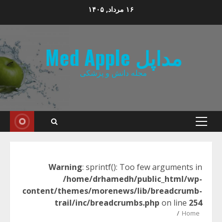
Ski
۱۶ مرداد, ۱۴۰۵
t
conten
مداپل Med Apple
مجله دانش و پزشکی
Primary
Menu
Warning
: sprintf(): Too few arguments in
/home/drhamedh/public_html/wp-
content/themes/morenews/lib/breadcrumb-
trail/inc/breadcrumbs.php
on line
254
Home